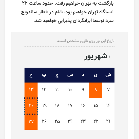
بازگشت به تهران خواهیم رفت. حدود ساعت 22
ایستگاه تهران خواهیم بود. شام در قطار ساندویج
سرد توسط ایرانگردان پذیرایی خواهید شد.
تاریخ این تور روی تقویم مشخص است.
شهریور
ش
ی
د
س
چ
پ
ج
13
12
11
10
9
8
7
20
19
18
17
16
15
14
26
25
24
23
22
21
27