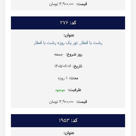
3,900,000 تومان
276
رشت با قطار, تور یک روزه رشت با قطار
جمعه
1405/06/06
1 روزه
موجود
3,900,000 تومان
1953