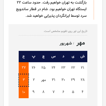
بازگشت به تهران خواهیم رفت. حدود ساعت 22
ایستگاه تهران خواهیم بود. شام در قطار ساندویج
سرد توسط ایرانگردان پذیرایی خواهید شد.
تاریخ این تور روی تقویم مشخص است.
مهر
شهریور
ش
ی
د
س
چ
پ
ج
27
26
25
24
23
22
21
28
29
30
31
مهر
2
3
9
8
7
6
5
4
10