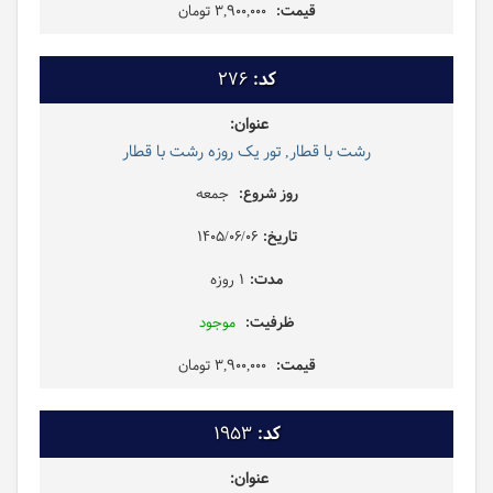
3,900,000 تومان
276
رشت با قطار, تور یک روزه رشت با قطار
جمعه
1405/06/06
1 روزه
موجود
3,900,000 تومان
1953