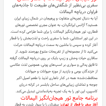
سفری بی‌نظیر از شگفتی‌های طبیعت تا جاذبه‌های
فراوان دریاچه الیمالات
آیا به دنبال تجربه‌ای متفاوت و پرهیجان در شمال زیبای ایران
هستید؟ آژانس ایرانگردان، به عنوان مجری تخصصی تورهای
قطاری، تور هیجان‌انگیز الیمالات را برای شما طراحی کرده است.
در این تور استثنایی، شما با سفری راحت و لذت‌بخش را با قطار
آغاز کرده و سپس با ماشین به سمت دریاچه الیمالات حرکت
می‌کنید تا از مجموعه‌ای از تفریحات متنوع بهره‌مند شوید. از
سافاری حیات وحش و زیپ بایک بر روی دریاچه الیمالات گرفته
تا قایق پدالی و سواری بر اسپ‌های پونی، همچنین لذت عکاسی
از خزندگان بومی و بازدید از موزه حیوانات و حیوانات
محافظت‌شده؛ همه در کنار ناهاری لذیذ با طعم اصیل اکبر
جوجه و تماشای زیبایی‌های ساحل بابلسر در کرانه دریای
کاسپین، این تور را به یک تجربه به‌یادماندنی تبدیل می‌کند.
برنامه جامع تور هیجان‌انگیز الیمالات
آغاز سفر با قطار از تهران:
سفرتان را با سوار شدن به قطار