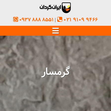
0937 888 8551
021 9109 9466
گرمسار