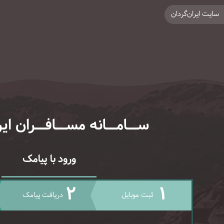
سایت ایران‌گردان
ســامــانه مســافــران ایر
ورود با پیامک
2
1
ثبت موبایل
دریافت پیامک