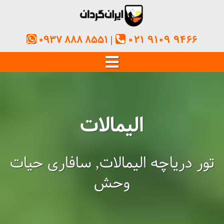
0937 888 8551
021 9109 9466
الیمالات
تور دریاچه الیمالات, سافاری حیات
وحش