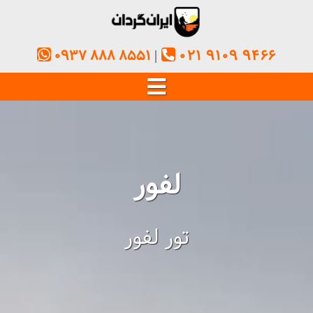
0937 888 8551
021 9109 9466
لفور
تور لفور