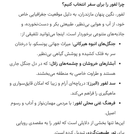
چرا لفور را برای سفر انتخاب کنیم؟
جزئیات سفر
لفور، نگین پنهان مازندران، به دلیل موقعیت جغرافیایی خاص
خود، از آب و هوایی بی‌نظیر، طبیعتی بکر و دست‌نخورده، و
جاذبه‌های متنوعی برخوردار است. اینجا می‌توانید تلفیقی از:
جنگل‌های انبوه هیرکانی:
میراث جهانی یونسکو، با درختان
سر به فلک کشیده و پوشش گیاهی بی‌نظیر.
آبشارهای خروشان و چشمه‌های زلال:
که در دل جنگل جاری
لفور تا دریا, تور سوارکاری لفور
هستند و طراوت خاصی به منطقه می‌بخشند.
29 مرداد 1405
سد لفور (البرز):
دریاچه‌ای آرام و زیبا که امکان قایق‌سواری و
2 روزه
8,300,000 تومان
موجود
ماهیگیری را فراهم می‌کند.
فرهنگ غنی محلی لفور:
با مردمی مهمان‌نواز و آداب و رسوم
جزئیات سفر
اصیل.
این‌ها تنها بخشی از دلایلی است که لفور را به مقصدی رویایی
برای
تور طبیعت‌گردی
تبدیل کرده است.