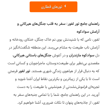
آبشار ترز, تور ورسک تا آبشار ترز,
تورهای قطاری
تور لفور
22 مرداد 1405
راهنمای جامع تور لفور: سفر به قلب جنگل‌های هیرکانی و
1 روزه
3,900,000 تومان
محدود
آرامش سوادکوه
لفور، نامی که با شنیدنش بوی نم خاک جنگل، خنکای رودخانه و
جزئیات سفر
آرامش ناب طبیعت به مشام می‌رسد. این منطقه شگفت‌انگیز در
دل
سوادکوه مازندران
و در آغوش
جنگل‌های باستانی هیرکانی
،
مقصدی بی‌نظیر برای طبیعت‌دوستان، ماجراجویان و کسانی است
که به دنبال فرار از هیاهوی زندگی شهری هستند.
تور لفور
فرصتی
لفور, تور ورسک تا سد لفور, تور
است تا با یکی از زیباترین و بکرترین نقاط ایران آشنا شوید و
قطار شمال
تجربه‌ای فراموش‌نشدنی از هم‌نشینی با طبیعت را به دست
آورید. در این راهنمای جامع، شما را با تمامی جنبه‌های سفر به
23 مرداد 1405
لفور، از جاذبه‌های پنهان تا نکات ضروری، آشنا خواهیم کرد.
1 روزه
3,800,000 تومان
موجود