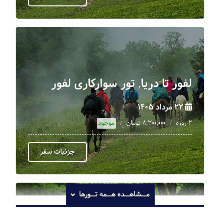
لفور تا دریا, تور سوارکاری لفور
22 مرداد 1405
2 روزه
8,300,000 تومان
موجود
جزئیات سفر
مــشاهــده
هــمه تــورها