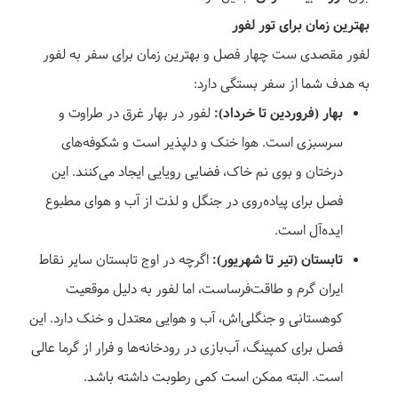
بهترین زمان برای تور لفور
آبشار ترز, تور ورسک تا آبشار ترز,
لفور مقصدی ست چهار فصل و بهترین زمان برای سفر به لفور
تور لفور
به هدف شما از سفر بستگی دارد:
بهار (فروردین تا خرداد):
لفور در بهار غرق در طراوت و
29 مرداد 1405
سرسبزی است. هوا خنک و دلپذیر است و شکوفه‌های
1 روزه
3,900,000 تومان
موجود
درختان و بوی نم خاک، فضایی رویایی ایجاد می‌کنند. این
فصل برای پیاده‌روی در جنگل و لذت از آب و هوای مطبوع
جزئیات سفر
ایده‌آل است.
تابستان (تیر تا شهریور):
اگرچه در اوج تابستان سایر نقاط
ایران گرم و طاقت‌فرساست، اما لفور به دلیل موقعیت
کوهستانی و جنگلی‌اش، آب و هوایی معتدل و خنک دارد. این
فصل برای کمپینگ، آب‌بازی در رودخانه‌ها و فرار از گرما عالی
است. البته ممکن است کمی رطوبت داشته باشد.